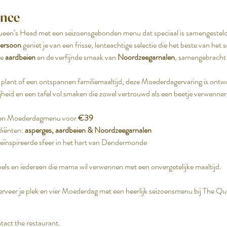
ence
een’s Head met een seizoensgebonden menu dat speciaal is samengesteld 
ersoon
 geniet je van een frisse, lenteachtige selectie die het beste van he
e 
aardbeien
 en de verfijnde smaak van 
Noordzeegarnalen
, samengebracht i
 plant of een ontspannen familiemaaltijd, deze Moederdagervaring is ontw
heid en een tafel vol smaken die zowel vertrouwd als een beetje verwenner
en Moederdagmenu voor 
€39
iënten: 
asperges, aardbeien & Noordzeegarnalen
-geïnspireerde sfeer in het hart van Dendermonde
pels en iedereen die mama wil verwennen met een onvergetelijke maaltijd.
serveer je plek en vier Moederdag met een heerlijk seizoensmenu bij The Q
tact the restaurant.