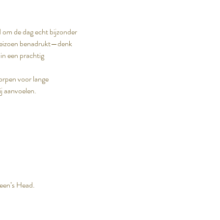
om de dag echt bijzonder 
t seizoen benadrukt—denk 
n een prachtig 
orpen voor lange 
ij aanvoelen.
ueen’s Head.