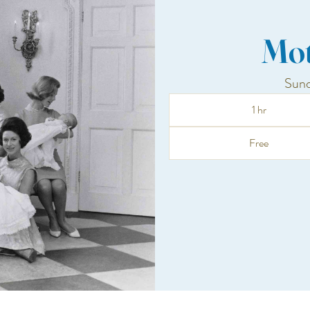
Mot
Sun
1 hr
Free