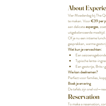
About Experi
Vier Moederdag bij The Qu
te maken. Voor 
€39 per p
aan delicate 
asperges
, zoet
uitgebalanceerde maaltijd.
Of je nu een intieme lunch
gesprekken, warme gastvrij
Wat kun je verwachten:
Een seizoensgebond
Typische lente-ingred
Een gastvrije, Brits
Wie kan deelnemen?
Perfect voor families, kop
Boek je ervaring
De tafels zijn snel vol—re
Reservation
To make a reservation, con