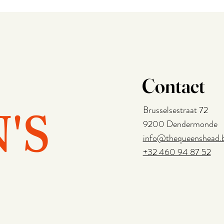
Contact
'S
Brusselsestraat 72
9200 Dendermonde
info@thequeenshead.
+32 460 94 87 52