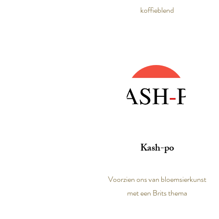
koffieblend
Kash-po
Voorzien ons van bloemsierkunst
met een Brits thema