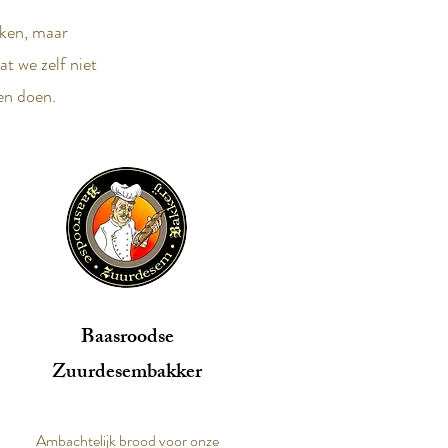
aken, maar
t we zelf niet
en doen.
Baasroodse
Zuurdesembakker
Ambachtelijk brood voor onze