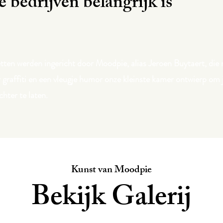
e bedrijven belangrijk is
tten werden ingericht door Moodpie, alias Jeroen Buytaert, die 
r graffiti en een vleugje humor onze kleinste kamer ontwierp om
chter te laten.
Kunst van Moodpie
Bekijk Galerij