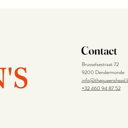
Contact
'S
Brusselsestraat 72
9200 Dendermonde
info@thequeenshead.
+32 460 94 87 52