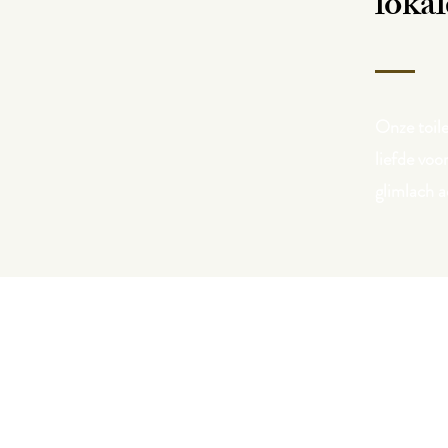
lokal
Onze toile
liefde voo
glimlach a